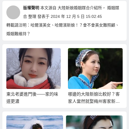
版權聲明
本文源自
大陸新娘婚姻媒合介紹所
，
婚姻媒
合
整理 發表于 2024 年 12 月 5 日 15:02:45
轉載請注明：
哈爾濱美女、哈爾濱新娘！？會不會美女難照顧、
婚姻難維持？
東北老婆進門後——家的味
哪邊的大陸新娘比較好？客
道更濃
家人當然就娶梅州客家新娘
最好！