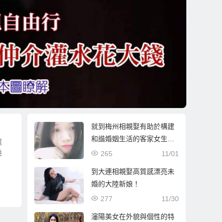
就到梅州相親娶有助於構建
和諧婚姻生活的客家女生為
選
妻！
幾
265
11/01
到大連相親娶高質感漂亮未
婚的大陸新娘！
277
11/30
瀋陽美女在外貌與個性的特