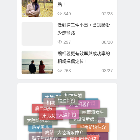
點！
349
02/28
做到這三件小事，會讓戀愛
少走彎路
297
08/20
讓相親更有效率與成功率的
相親擇偶定位！
263
03/27
福建新娘
相親結婚
相親
大陸相親自由行
大陸相親結婚
大連新娘
東北女生
娶越南新娘
哈爾濱新娘
跨國婚姻
廣西新娘
哈爾濱女生
大陸新娘婚姻媒合
大陸新娘仲介
瀋陽新娘
越南新娘仲介
終結單身
東北新娘
立即結婚
越南新娘介紹
遇見東北
東北新娘介紹
越南新娘跑掉
大陸新娘婚姻媒合介紹所
哈爾濱相親
大陸新娘
哈爾濱美女