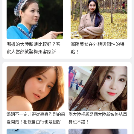
哪邊的大陸新娘比較好？客
瀋陽美女在外貌與個性的特
家人當然就娶梅州客家新娘
點！
最好！
婚姻不一定非得從轟轟烈烈的戀
到大陸相親娶個大陸新娘終結單
愛開始！相親自由行也是個好選
身也不錯！
擇！