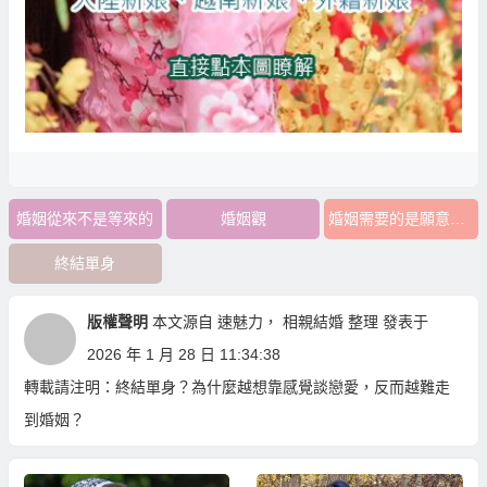
婚姻從來不是等來的
婚姻觀
婚姻需要的是願意準備
終結單身
版權聲明
本文源自
速魅力
，
相親結婚
整理 發表于
2026 年 1 月 28 日 11:34:38
轉載請注明：
終結單身？為什麼越想靠感覺談戀愛，反而越難走
到婚姻？