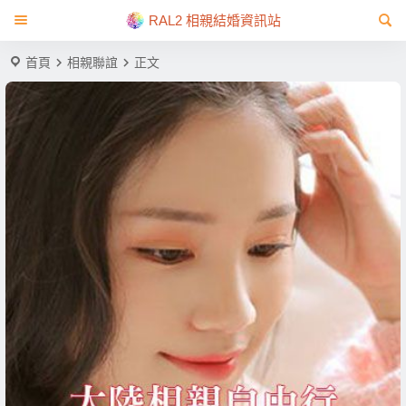
RAL2 相親結婚資訊站
首頁
相親聯誼
正文