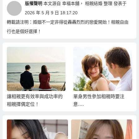
版權聲明
本文源自
幸福本舖
，
相親結婚
整理 發表于
2026 年 5 月 9 日 18:17:20
轉載請注明：
婚姻不一定非得從轟轟烈烈的戀愛開始！相親自由
行也是個好選擇！
讓相親更有效率與成功率的
單身男性參加相親時要注
相親擇偶定位！
意….