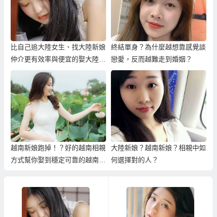
比自己追大陸女生、找大陸新娘
終結單身？為什麼越想靠感覺談
仲介更有效率與便宜的娶大陸新
戀愛，反而越難走到婚姻？
娘！
越南新娘跑掉！？好的越南相親
大陸新娘？越南新娘？相親中如
方式幫你娶到穩定可靠的越南新
何選擇對的人？
娘！