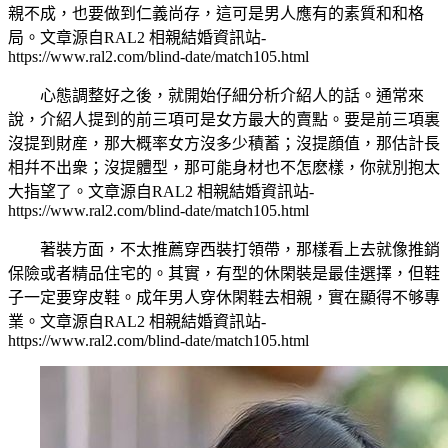
親不成，也要做到仁義尚存，這可是男人應有的素質和和格
局。
文章源自RAL2 相親結婚資訊站-
https://www.ral2.com/blind-date/match105.html
心態調整好之後，就開始仔細分析介紹人的話。通常來
說，介紹人提到的前三項可是女方最大的賣點。要是前三項裏
沒提到財産，那大概率女方沒多少積蓄；沒提顔值，那估計長
相幷不出衆；沒提體型，那可能身材也不怎麽樣，你就別抱太
大指望了。
文章源自RAL2 相親結婚資訊站-
https://www.ral2.com/blind-date/match105.html
著裝方面，不太推薦穿西裝打領帶，那樣看上去就像推銷
保險或者精品住宅的。其實，有型的休閑裝是最佳選擇，但鞋
子一定要穿皮鞋。成年男人穿休閑鞋去相親，實在顯得不够專
業。
文章源自RAL2 相親結婚資訊站-
https://www.ral2.com/blind-date/match105.html