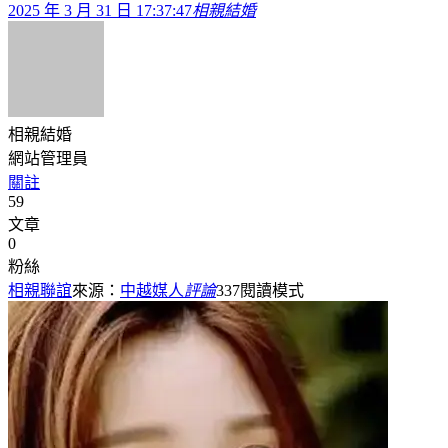
2025 年 3 月 31 日 17:37:47
相親結婚
相親結婚
網站管理員
關註
59
文章
0
粉絲
相親聯誼
來源：
中越媒人
評論
337
閱讀模式