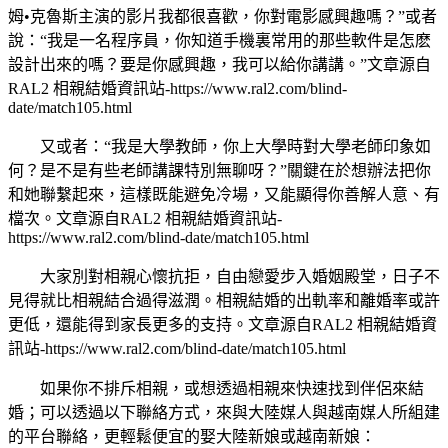
姆•克魯斯主演的影片我都很喜歡，你對電影感興趣嗎？”或者
說：“我是一名程序員，你知道手機裏常用的那些軟件是怎麽
設計出來的嗎？要是你感興趣，我可以給你講講。”
文章源自
RAL2 相親結婚資訊站-https://www.ral2.com/blind-
date/match105.html
又或者：“我是大學教師，你上大學時對大學老師印象如
何？是不是有些老師講課特別無聊呀？”關鍵在於想辦法把你
和她聯繫起來，這樣既能避免冷場，又能顯得你善解人意、有
檔次。
文章源自RAL2 相親結婚資訊站-
https://www.ral2.com/blind-date/match105.html
大家別對相親心懷抗拒，自由戀愛步入婚姻殿堂，日子不
見得就比相親結合過得滋潤。相親結婚的出軌率和離婚率或許
更低，還能得到家長更多的支持。
文章源自RAL2 相親結婚資
訊站-https://www.ral2.com/blind-date/match105.html
如果你不排斥相親，或想透過相親來快速找到伴侶來結
婚；可以透過以下聯絡方式，來與大陸媒人與越南媒人所組建
的平台聯絡，更輕鬆便宜的娶大陸新娘或越南新娘：