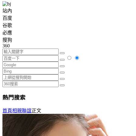
站內
百度
谷歌
必應
搜狗
360
熱門搜索
首頁
相親聯誼
正文