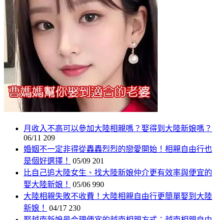
月收入不高可以參加大陸相親嗎？娶得到大陸新娘嗎？
06/11
209
婚姻不一定非得從轟轟烈烈的戀愛開始！相親自由行也
是個好選擇！
05/09
201
比自己追大陸女生、找大陸新娘仲介更有效率與便宜的
娶大陸新娘！
05/06
990
大陸相親失敗不收費！大陸相親自由行更簡單娶到大陸
新娘！
04/17
230
娶越南新娘最合理便宜的越南相親方式：越南相親自由