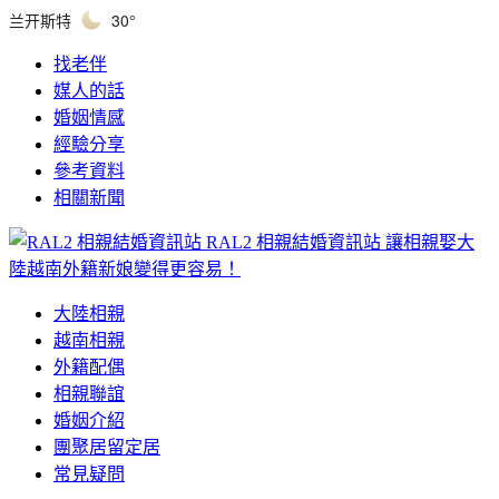
兰开斯特
30°
找老伴
媒人的話
婚姻情感
經驗分享
參考資料
相關新聞
RAL2 相親結婚資訊站
讓相親娶大
陸越南外籍新娘變得更容易！
大陸相親
越南相親
外籍配偶
相親聯誼
婚姻介紹
團聚居留定居
常見疑問