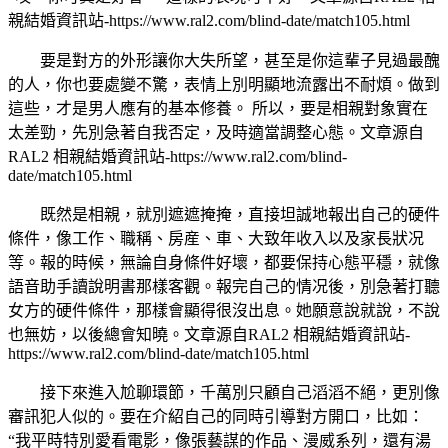
親結婚資訊站-https://www.ral2.com/blind-date/match105.html
要是對方的外形讓你大失所望，甚至是你這輩子見過最醜
的人，你也要處變不驚，表情上別明顯地流露出不耐煩。做到
這些，才是男人應有的基本修養。 所以，要是相親對象實在
太差勁，先別急著自我否定，及時適當調整心態。
文章源自
RAL2 相親結婚資訊站-https://www.ral2.com/blind-
date/match105.html
既然是相親，就別遮遮掩掩，直接坦誠地報出自己的硬件
條件，像工作、職稱、房産、車、大致年收入以及家長狀况
等。報的時候，無論自身條件好壞，都要保持心態平穩，就像
語音助手讀說明書那樣客觀。報完自己的情况後，別急著打聽
女方的硬件條件，那樣會顯得很沒出息。她願意說就說，不說
也無妨，以後總會知曉。
文章源自RAL2 相親結婚資訊站-
https://www.ral2.com/blind-date/match105.html
接下來進入尬聊環節，千萬別只顧自己滔滔不絕，更別像
審訊犯人似的。要在介紹自己的同時引導對方開口，比如：
“我平時特別愛看電影，像張藝謀的作品、漫威系列，還有湯