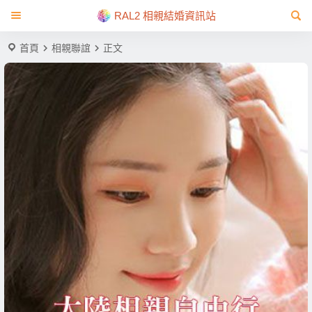
RAL2 相親結婚資訊站
首頁
相親聯誼
正文