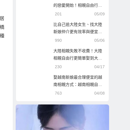
的戀愛開始！相親自由行也
是個好選擇！
201
05/09
居
比自己追大陸女生、找大陸
橋
新娘仲介更有效率與便宜的
種
娶大陸新娘！
990
05/06
大陸相親失敗不收費！大陸
相親自由行更簡單娶到大陸
新娘！
230
04/17
娶越南新娘最合理便宜的越
南相親方式：越南相親自由
行！
763
04/08