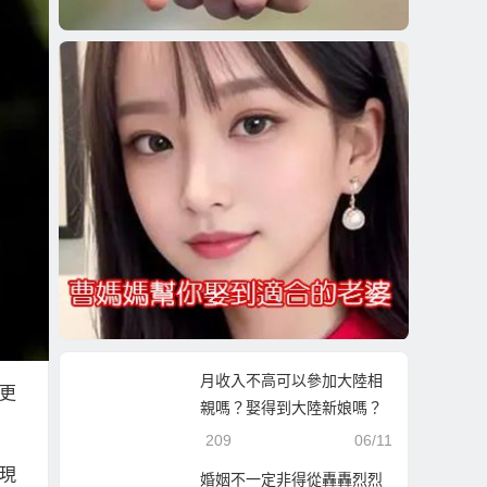
月收入不高可以參加大陸相
更
親嗎？娶得到大陸新娘嗎？
209
06/11
現
婚姻不一定非得從轟轟烈烈