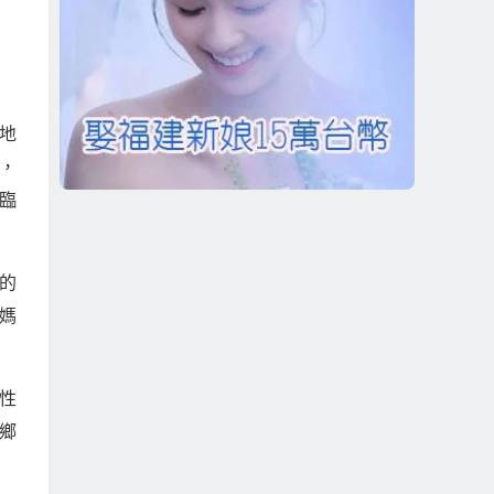
地
，
臨
的
媽
性
鄉