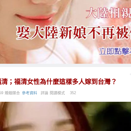
福清；福清女性為什麼這樣多人嫁到台灣？
59
婚姻媒合
參考資料
評論
閱讀模式
352