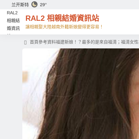
兰开斯特
29°
RAL2 相親結婚資訊站
讓相親娶大陸越南外籍新娘變得更容易！
首頁
參考資料
福建新娘！？最多的是來自福清；福清女性