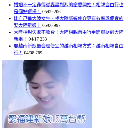
婚姻不一定非得從轟轟烈烈的戀愛開始！相親自由行也
是個好選擇！
05/09
206
比自己追大陸女生、找大陸新娘仲介更有效率與便宜的
娶大陸新娘！
05/06
997
大陸相親失敗不收費！大陸相親自由行更簡單娶到大陸
新娘！
04/17
233
娶越南新娘最合理便宜的越南相親方式：越南相親自由
行！
04/08
769