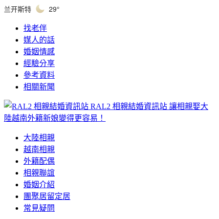
兰开斯特
29°
找老伴
媒人的話
婚姻情感
經驗分享
參考資料
相關新聞
RAL2 相親結婚資訊站
讓相親娶大
陸越南外籍新娘變得更容易！
大陸相親
越南相親
外籍配偶
相親聯誼
婚姻介紹
團聚居留定居
常見疑問