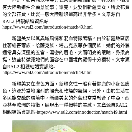
但是，如果想以相親方式來娶到新疆新娘，在以前，都沒
有大陸新娘仲介願意從事；畢竟，要娶個新疆美女，所要花費
的全部花費，比娶一般大陸新娘還高出非常多。
文章源自
RAL2 相親結婚資訊站-
https://www.ral2.com/introduction/match49.html
新疆美女以其異域風情和混血特徵著稱。由於新疆地區居
住著維吾爾族、哈薩克族、塔吉克族等多個民族，她們的外貌
通常具有深邃的五官、濃密的眉毛、大而明亮的眼睛，鼻梁高
挺，這些特徵讓她們的面容在中國境內顯得十分獨特。
文章源
自RAL2 相親結婚資訊站-
https://www.ral2.com/introduction/match49.html
新疆美女在膚色方面，新疆女性一般有著健康的小麥色膚
色，這源於當地強烈的陽光和乾燥的氣候。另外，由於生活在
多民族交融的環境中，新疆美女的外貌也常常融合了中亞、西
亞甚至歐洲的特徵，展現出一種獨特的美感。
文章源自RAL2
相親結婚資訊站-https://www.ral2.com/introduction/match49.html