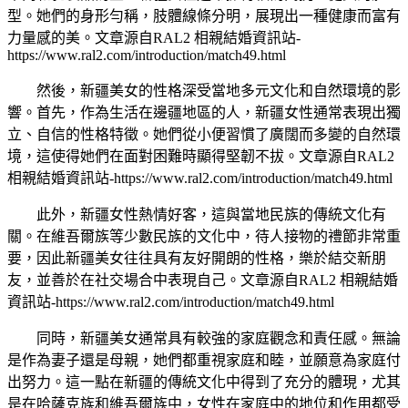
型。她們的身形勻稱，肢體線條分明，展現出一種健康而富有
力量感的美。
文章源自RAL2 相親結婚資訊站-
https://www.ral2.com/introduction/match49.html
然後，新疆美女的性格深受當地多元文化和自然環境的影
響。首先，作為生活在邊疆地區的人，新疆女性通常表現出獨
立、自信的性格特徵。她們從小便習慣了廣闊而多變的自然環
境，這使得她們在面對困難時顯得堅韌不拔。
文章源自RAL2
相親結婚資訊站-https://www.ral2.com/introduction/match49.html
此外，新疆女性熱情好客，這與當地民族的傳統文化有
關。在維吾爾族等少數民族的文化中，待人接物的禮節非常重
要，因此新疆美女往往具有友好開朗的性格，樂於結交新朋
友，並善於在社交場合中表現自己。
文章源自RAL2 相親結婚
資訊站-https://www.ral2.com/introduction/match49.html
同時，新疆美女通常具有較強的家庭觀念和責任感。無論
是作為妻子還是母親，她們都重視家庭和睦，並願意為家庭付
出努力。這一點在新疆的傳統文化中得到了充分的體現，尤其
是在哈薩克族和維吾爾族中，女性在家庭中的地位和作用都受