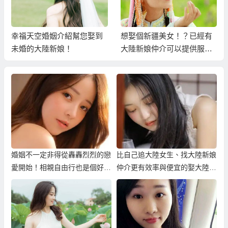
幸福天空婚姻介紹幫您娶到
想娶個新疆美女！？已經有
未婚的大陸新娘！
大陸新娘仲介可以提供服
務！
婚姻不一定非得從轟轟烈烈的戀
比自己追大陸女生、找大陸新娘
愛開始！相親自由行也是個好選
仲介更有效率與便宜的娶大陸新
擇！
娘！