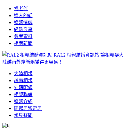
找老伴
媒人的話
婚姻情感
經驗分享
參考資料
相關新聞
RAL2 相親結婚資訊站
讓相親娶大
陸越南外籍新娘變得更容易！
大陸相親
越南相親
外籍配偶
相親聯誼
婚姻介紹
團聚居留定居
常見疑問