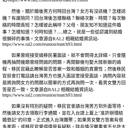
然後，關於婚後男方何時回台灣？女方有沒送機？怎樣送
機？有誰陪同？回台灣後怎樣聯絡？聯絡次數、時間？每次聯
絡的時間長短？怎樣彼此稱呼？父母、朋友知不知道這件婚
事？怎樣知道？何時知道？.....總之，就是一些從認識到結婚
很鎖碎的事情。
文章源自RAL2 相親結婚資訊站-
https://www.ral2.com/reunion/match93.html
如果曾經接受過移民署面談，就不會問得太詳細，只會隨
機再抽問幾題曾經問過的問題，再閒聊幾句娶大陸新娘的過
程，移民官藉此瞭解是否答案一致和婚姻的真實性；然後移民
官就會打電話請台灣男方也進入面談室接受面談，詢問內容就
是將詢問女方的問題以簡單的方式再詢問一次，看男女雙方回
答是否一致。
文章源自RAL2 相親結婚資訊站-
https://www.ral2.com/reunion/match93.html
如果沒有特別的疑問，移民官會請台灣男方到外面等待，
然後請女方去領取行李通關，並在入台證上蓋上"准許辦理結
婚登記"的印章，正式進入台灣團聚；如果男女雙方答案有很
多差距，或移民官覺得還是有疑點，除非情況嚴重會不允許大