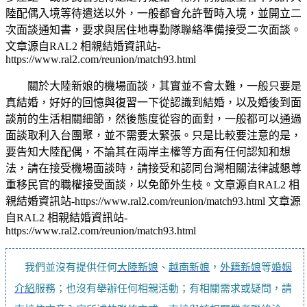
陸配偶入境等待遣送以外，一般都會允許暫時入境，並開立二
次面談通知書，要求與居住地專勤隊聯絡準備接受二次面談。
文章源自RAL2 相親結婚資訊站-
https://www.ral2.com/reunion/match93.html
關於大陸新娘的機場面談，其實並不會太難，一般只要是
真結婚，好好的回憶與復習一下從認識到結婚，以及婚後到面
談前的生活相關細節，然後態度從容的面對，一般都可以通過
面談取利入台團聚，並不需要太緊張。只是比較要注意的是，
要告知大陸配偶，不論其在兩岸主權等方面有任何認知和想
法，請在接受機場面談時，請接受和認同台灣相關法律誠懇尊
重移民官的職權接受面談，以免節外生枝。
文章源自RAL2 相
親結婚資訊站-https://www.ral2.com/reunion/match93.html
文章源
自RAL2 相親結婚資訊站-
https://www.ral2.com/reunion/match93.html
我們並沒有提供任何
大陸新娘
、
越南新娘
，
外籍新娘
等
婚姻
介紹
服務；也沒有舉辦任何相親活動；有相關需求或疑問，請