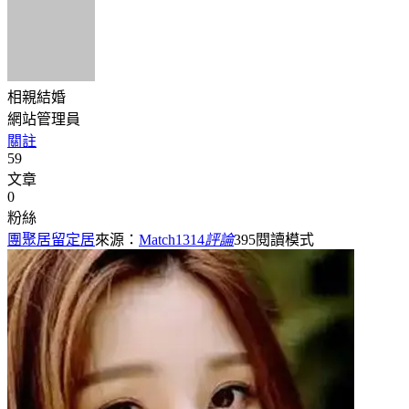
相親結婚
網站管理員
關註
59
文章
0
粉絲
團聚居留定居
來源：
Match1314
評論
395
閱讀模式