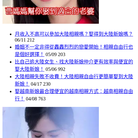
月收入不高可以參加大陸相親嗎？娶得到大陸新娘嗎？
06/11
212
婚姻不一定非得從轟轟烈烈的戀愛開始！相親自由行也
是個好選擇！
05/09
203
比自己追大陸女生、找大陸新娘仲介更有效率與便宜的
娶大陸新娘！
05/06
992
大陸相親失敗不收費！大陸相親自由行更簡單娶到大陸
新娘！
04/17
230
娶越南新娘最合理便宜的越南相親方式：越南相親自由
行！
04/08
763