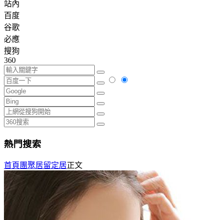
站內
百度
谷歌
必應
搜狗
360
熱門搜索
首頁
團聚居留定居
正文