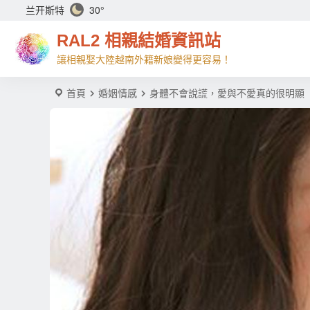
兰开斯特
30°
RAL2 相親結婚資訊站
讓相親娶大陸越南外籍新娘變得更容易！
首頁
婚姻情感
身體不會說謊，愛與不愛真的很明顯