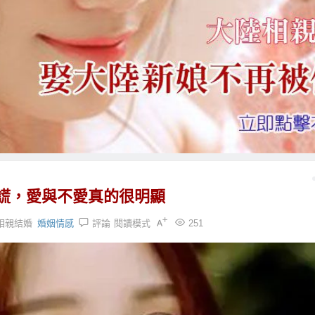
謊，愛與不愛真的很明顯
相親結婚
婚姻情感
評論
閱讀模式
251