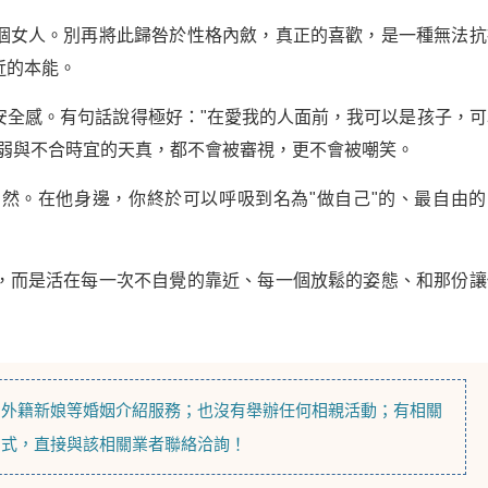
個女人。別再將此歸咎於性格內斂，真正的喜歡，是一種無法抗
近的本能。
安全感。有句話說得極好："在愛我的人面前，我可以是孩子，可
脆弱與不合時宜的天真，都不會被審視，更不會被嘲笑。
然。在他身邊，你終於可以呼吸到名為"做自己"的、最自由的
，而是活在每一次不自覺的靠近、每一個放鬆的姿態、和那份讓
，
外籍新娘
等
婚姻介紹
服務；也沒有舉辦任何相親活動；有相關
方式，直接與該相關業者聯絡洽詢！