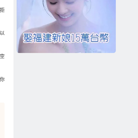
拒
以
空
你