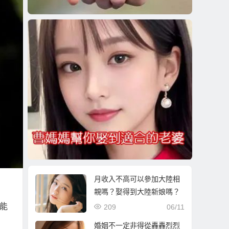
月收入不高可以參加大陸相
親嗎？娶得到大陸新娘嗎？
能
209
06/11
婚姻不一定非得從轟轟烈烈