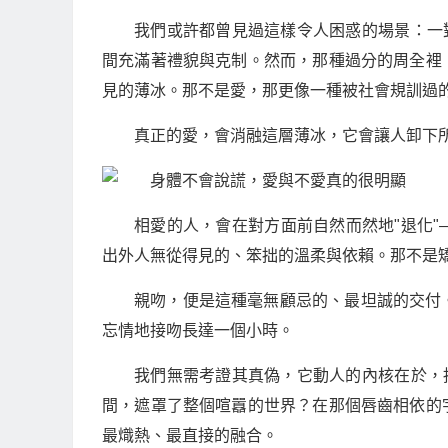
我們或許都曾見過這樣令人困惑的場景：一
間充滿著禮貌與克制。然而，那種過分的周全裡
見的薄冰。那不是愛，那更像一種被社會規訓過
真正的愛，會消融這層薄冰，它會讓人卸下
相愛的人，會在對方面前自然而然地"退化
出外人無從得見的、笨拙的溫柔與依賴。那不是
親吻，便是這種毫無顧忌的、最坦誠的交付
忘情地接吻長達一個小時。
我們無需考證其真偽，它動人的內核在於，
間，遮罩了整個喧囂的世界？在那個唇齒相依的
最熾熱、最直接的融合。