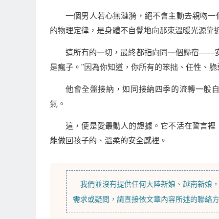
一個男人若心無漣漪，絕不會主動去親吻一
的物理定律，是身體不自覺地向那束溫暖光源靠
這所有的一切，最終都指向同一個歸宿——
是瘋子。"因為你知道，你所有的笨拙、任性、
他會全盤接納，如同接納四季的流轉一般自
氣。
這，便是愛最動人的證據。它不活在誓言裡
能做回孩子的、溫柔的安全感裡。
我們並沒有提供任何
大陸新娘
、
越南新娘
需求或疑問，請直接依文章內容所述的聯絡