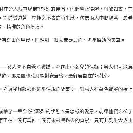
對在旁人眼中堪稱"楷模"的伴侶，他們舉止得體，相敬如賓，言
，卻隱隱透著一絲揮之不去的陌生感，仿佛兩人中間隔著一層看
的、精准的角色扮演。
所有沉重的甲胄，回歸到一種毫無顧忌的、近乎原始的天真。
"——女人會不自覺地撒嬌，流露出小女兒的情態；男人也可能展
矯飾，那是靈魂感到絕對安全後，最舒展自在的模樣。
。它讓我想起那個近乎傳說的故事：一對戀人在暮色籠罩的橋上
描繪了一種全然"沉浸"的狀態。是怎樣的愛意，能讓他們忘卻了
宇宙裡，沒有算計，沒有未來與過去的負累，只有此刻生命與生