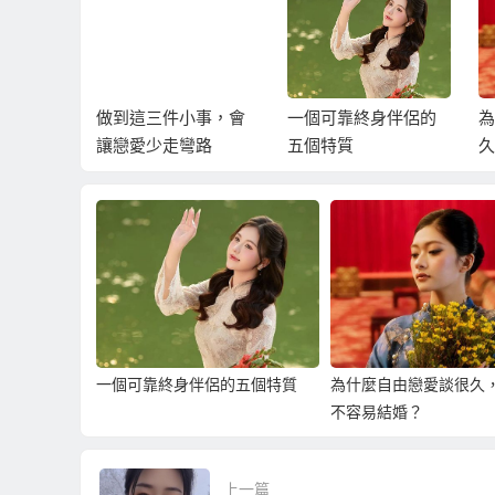
小事，會
一個可靠終身伴侶的
為什麼自由戀愛談很
彎路
五個特質
久，反而更不容易結
婚？
一個可靠終身伴侶的五個特質
為什麼自由戀愛談很久
不容易結婚？
上一篇