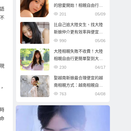
的戀愛開始！相親自由行也
語
是個好選擇！
201
05/09
不
比自己追大陸女生、找大陸
新娘仲介更有效率與便宜的
娶大陸新娘！
990
05/06
大陸相親失敗不收費！大陸
相親自由行更簡單娶到大陸
新娘！
現
230
04/17
娶越南新娘最合理便宜的越
南相親方式：越南相親自由
，
行！
763
04/08
時
命