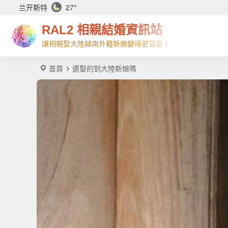
兰开斯特
27°
RAL2 相親結婚資訊站
讓相親娶大陸越南外籍新娘變得更容易！
首頁
還娶的到大陸新娘嗎