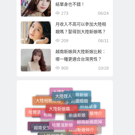
結單身也不錯！
273
06/24
月收入不高可以參加大陸相
親嗎？娶得到大陸新娘嗎？
209
06/11
越南新娘與大陸新娘比較：
哪一種更適合台灣男性？
900
10/18
大陸媒人
大連新娘
跨國婚姻
娶大陸新娘
大陸相親結婚
大陸新娘婚姻媒合
東北新娘
新疆新娘
客家新娘
相親
終結單身
娶越南新娘
大陸新娘仲介
哈爾濱美女
哈爾濱新娘
相親結婚
哈爾濱相親
越南新娘仲介
越南女生
越南新娘介紹
越南新娘跑掉
福建新娘
大陸相親自由行
廣西新娘
瀋陽新娘
立即結婚