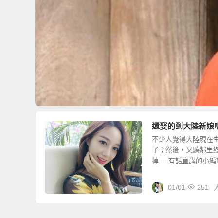
還娶的到大陸新娘
不少人覺得大陸現在
了；然後，又聽鄰里
掉.....有話直講的小編
01/01
251