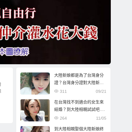
大陸新娘都是為了台灣身分
證？台灣身分證對大陸新娘
灣
有何吸引力？完全解秘說
跑
311
09/21
明！
在台灣找不到適合的女生來
結婚？到大陸相親試試吧….
264
11/05
到大陸相親娶個大陸新娘終