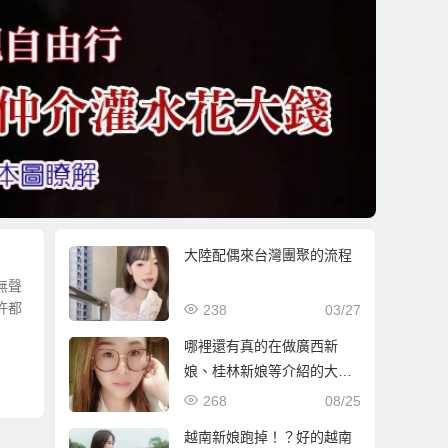
大陸配偶來台灣團聚的流程
無聲
許都
238
03/27
哪裡還有真的在做廣西新
娘、桂林新娘等介紹的大陸
新娘仲介？
268
08/25
越南新娘跑掉！？好的越南