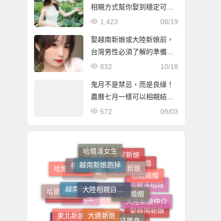
相親方式幫你娶到穩定可靠
的越南新娘！
1,423
08/19
娶越南新娘或大陸新娘前，
台灣男性必須了解的準備事
項
832
10/18
鬼月不是禁忌，而是良緣！
農曆七月一樣可以相親結
婚！
572
09/03
哈爾濱女生
越南新娘跑掉
客家新娘
瀋陽新娘
相親
新疆新娘
相親結婚
大陸相親結婚
大陸相親自由行
哈爾濱美女
越南新娘
跨國婚姻
娶大陸新娘
大陸新娘婚姻媒合介紹所
哈爾濱新娘
哈爾濱相親
大陸新娘仲介
大連新娘
越南女生
東北新娘介紹
廣西新娘
終結單身
東北女生
娶越南新娘
立即結婚
東北新娘