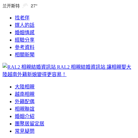
兰开斯特
27°
找老伴
媒人的話
婚姻情感
經驗分享
參考資料
相關新聞
RAL2 相親結婚資訊站
讓相親娶大
陸越南外籍新娘變得更容易！
大陸相親
越南相親
外籍配偶
相親聯誼
婚姻介紹
團聚居留定居
常見疑問