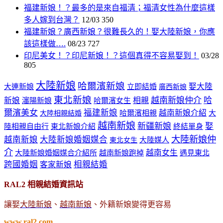
福建新娘！？最多的是來自福清；福清女性為什麼這樣
多人嫁到台灣？
12/03
350
福建新娘？廣西新娘？很難長久的！娶大陸新娘，你應
該這樣做….
08/23
727
印尼美女！？印尼新娘！？這個真得不容易娶到！
03/28
805
大陸新娘
哈爾濱新娘
娶大陸
大連新娘
立即結婚
廣西新娘
東北新娘
越南新娘仲介
哈
新娘
相親
瀋陽新娘
哈爾濱女生
爾濱美女
福建新娘
越南新娘介紹
哈爾濱相親
大
大陸相親結婚
越南新娘
新疆新娘
娶
陸相親自由行
東北新娘介紹
終結單身
大陸新娘仲
越南新娘
大陸新娘婚姻媒合
大陸媒人
東北女生
介
越南女生
大陸新娘婚姻媒合介紹所
越南新娘跑掉
遇見東北
跨國婚姻
相親結婚
客家新娘
RAL2 相親結婚資訊站
讓娶
大陸新娘
、
越南新娘
、外籍新娘變得更容易
www.ral2.com