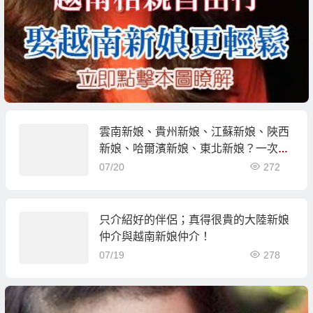
雲南新娘、貴州新娘、江蘇新娘、陜西
新娘、哈爾濱新娘、東北新娘？一次相
親作選擇！
07/20
272
只介紹好的伴侶；真得很貴的大陸新娘
仲介與越南新娘仲介！
07/19
278