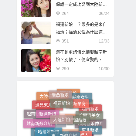
保證一定成功娶到大陸新娘
嗎？
264
06/24
福建新娘！？最多的是來自
福清；福清女性為什麼這樣
多人嫁到台灣？
351
12/03
還在到處詢價比價娶越南新
娘？別傻了，便宜娶的，只
有麻煩！
290
10/30
廣西新娘
福建新娘
越南女生
終結單身
瀋陽新娘
大陸相親結婚
遇見東北
新疆新娘
大陸新娘
跨國婚姻
越南新娘
哈爾濱美女
大連新娘
相親
哈爾濱相親
越南新娘跑掉
越南新娘介紹
哈爾濱新娘
東北新娘介紹
大陸媒人
越南新娘仲介
東北新娘
大陸新娘仲介
立即結婚
大陸新娘婚姻媒合介紹所
客家新娘