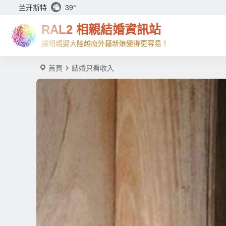
兰开斯特
39°
RAL2 相親結婚資訊站
讓相親娶大陸越南外籍新娘變得更容易！
首頁
結婚只看收入