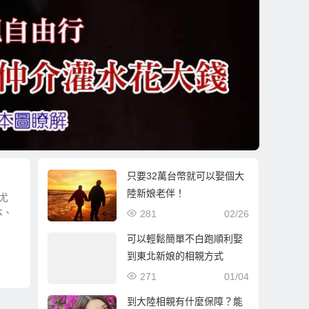
只要32萬台幣就可以娶個大
陸新娘老伴！
尤
本、
281
02/26
可以輕鬆簡單不白跑順利娶
到東北新娘的相親方式
271
01/04
到大陸相親有什麼保障？能