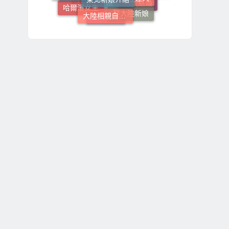
哈爾濱女生
大陸相親自由行
娶大陸新娘
相親結婚
大陸新娘婚姻媒合
娶越南新娘
東北女生