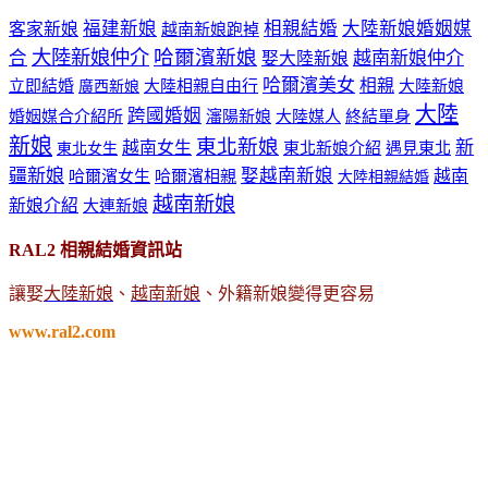
福建新娘
相親結婚
大陸新娘婚姻媒
客家新娘
越南新娘跑掉
哈爾濱新娘
大陸新娘仲介
合
越南新娘仲介
娶大陸新娘
哈爾濱美女
相親
立即結婚
大陸相親自由行
大陸新娘
廣西新娘
大陸
跨國婚姻
婚姻媒合介紹所
瀋陽新娘
大陸媒人
終結單身
新娘
東北新娘
新
越南女生
東北新娘介紹
遇見東北
東北女生
疆新娘
娶越南新娘
越南
哈爾濱女生
哈爾濱相親
大陸相親結婚
越南新娘
新娘介紹
大連新娘
RAL2 相親結婚資訊站
讓娶
大陸新娘
、
越南新娘
、外籍新娘變得更容易
www.ral2.com