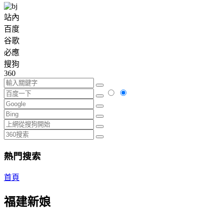
站內
百度
谷歌
必應
搜狗
360
熱門搜索
首頁
福建新娘