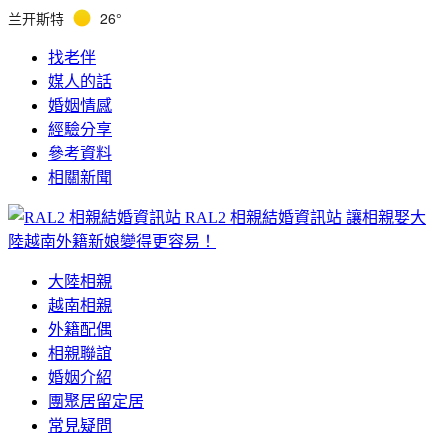
兰开斯特
26°
找老伴
媒人的話
婚姻情感
經驗分享
參考資料
相關新聞
RAL2 相親結婚資訊站
讓相親娶大
陸越南外籍新娘變得更容易！
大陸相親
越南相親
外籍配偶
相親聯誼
婚姻介紹
團聚居留定居
常見疑問