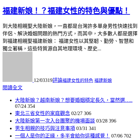
福建新娘！？福建女性的特色與優點！
到大陸相親娶大陸新娘，一直都是台灣許多單身男性快速找到
伴侶、解決婚姻問題的熱門方式，而其中，大多數人都是選擇
到福建相親娶福建新娘： 福建女性以其堅韌、勤勞、智慧和
獨立著稱，這些特質源自其地理環境、歷史...
12/03
319
評論
福建女性的特色
福建新娘
閱讀全文
大陸新娘？越南新娘？想要婚姻穩定長久，當然選…..
07/24
354
東北三省女性的家庭觀念
02/27
306
大陸新娘第一次入台團聚的機場面談
03/28
396
男生相親的技巧與注意事項
03/31
341
一個人是你的正緣，多半會給你這種感覺！
07/06
702