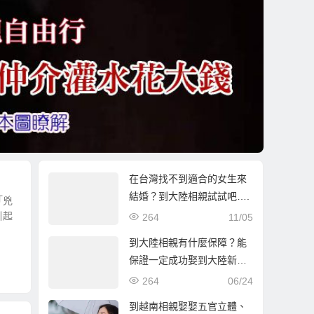
在台灣找不到適合的女生來
結婚？到大陸相親試試吧….
「兇
引起
264
11/05
到大陸相親有什麼保障？能
保證一定成功娶到大陸新娘
嗎？
264
06/24
到越南相親娶娶五官立體、