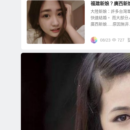
福建新娘？廣西新
大陸新娘：許多台灣
快速結婚。 而大部
廣西新娘.....原因無非..
08/23
727