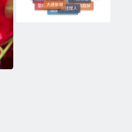
大陸媒人
娶越南新娘
相親
東北新娘介紹
越南新娘跑掉
瀋陽新娘
越南新娘介紹