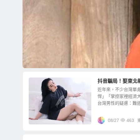
抖音騙局！娶東北
近年來，不少台灣單
悍」「掌控家裡經濟
台灣男性的疑慮：難道娶
08/27
463