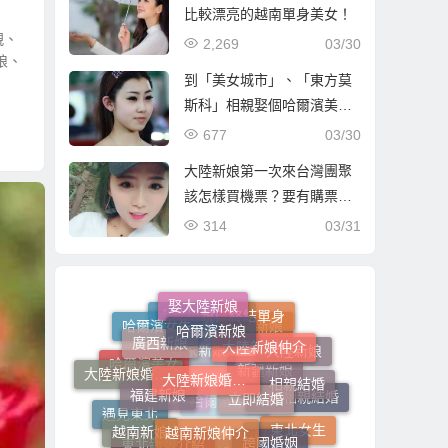
比較漂亮的越南單身美女！
親、
2,269
03/30
娘、
到「美女城市」、「東方莫
斯科」相親娶個哈爾濱美
女！
677
03/30
大陸新娘第一次來台灣團聚
該怎樣買機票？要有購票證
明嗎？
314
03/31
哈爾濱新娘
娶大陸新娘
終結單身
大陸新娘仲介
廣西新娘
大陸新娘婚姻媒合
哈爾濱女生
大陸相親自由行
東北新娘
立即結婚
福建新娘
大陸新娘
相親結婚
大陸新娘婚姻媒合介紹所
越南新娘仲介
哈爾濱美女
客家新娘
新疆新娘
跨國婚姻
越南新娘
大陸相親結婚
東北女生
遇見東北
大連新娘
越南女生
哈爾濱相親