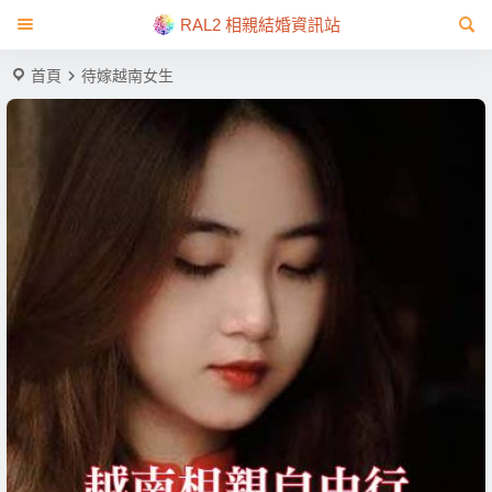
RAL2 相親結婚資訊站
首頁
待嫁越南女生