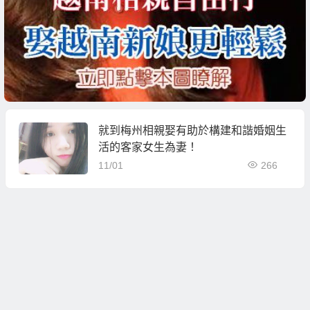
就到梅州相親娶有助於構建和諧婚姻生
活的客家女生為妻！
11/01
266