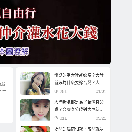
還娶的到大陸新娘嗎？大陸
新娘為什麼要嫁台灣？大陸
南新
新娘會不會跑掉？
，一
251
01/01
大陸新娘都是為了台灣身分
證？台灣身分證對大陸新娘
有何吸引力？完全解秘說
311
09/21
明！
既然到越南相親，當然就是