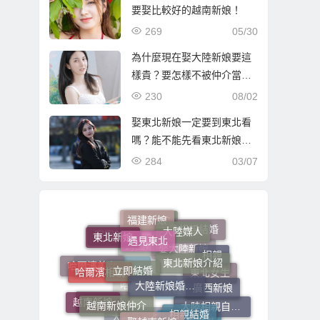
要娶比較好的越南新娘！
269
05/30
為什麼現在娶大陸新娘要這
樣貴？要怎樣不被仲介當盤
子宰？
230
08/02
娶東北新娘一定要到東北看
嗎？能不能先看東北新娘照
片資料選好再過去？
284
03/07
福建新娘
大陸媒人
遇見東北
東北新娘
瀋陽新娘
大陸相親結婚
東北新娘介紹
客家新娘
立即結婚
相親
哈爾濱相親
大陸新娘婚姻媒合
跨國婚姻
娶大陸新娘
哈爾濱美女
廣西新娘
越南新娘仲介
東北女生
大陸新娘婚姻媒合介紹所
相親結婚
越南新娘
娶越南新娘
大陸相親自由行
哈爾濱女生
新疆新娘
大連新娘