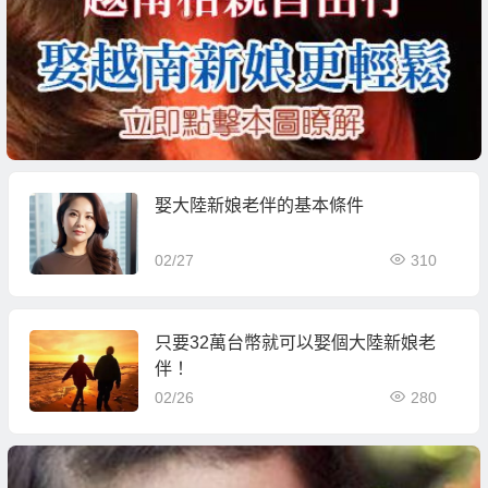
娶大陸新娘老伴的基本條件
02/27
310
只要32萬台幣就可以娶個大陸新娘老
伴！
02/26
280