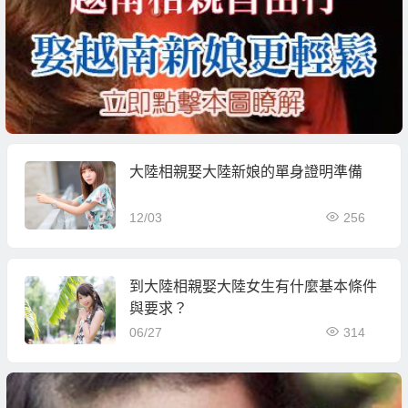
大陸相親娶大陸新娘的單身證明準備
12/03
256
到大陸相親娶大陸女生有什麼基本條件
與要求？
06/27
314