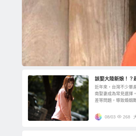
該娶大陸新娘！？
近年來，台灣不少單
南娶妻成為常見選擇
差等問題，導致婚姻難以
08/03
268