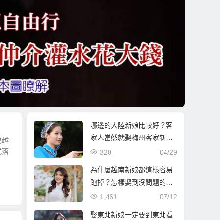
哪邊的大陸新娘比較好？客
家人當然就娶梅州客家新娘
或越
最好！
式落
320
04/29
為什麼越南新娘都這樣容易
跑掉？怎樣娶到沒問題的越
南新娘！？
1,461
07/12
娶東北新娘一定要到東北看