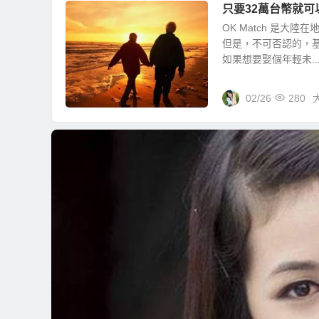
只要32萬台幣就
OK Match 是
但是，不可否認的，
如果想要娶個年輕未..
02/26
280