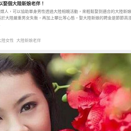
可以娶個大陸新娘老伴！
大陸在地媒人，可以協助單身男性透過大陸相親活動，來輕鬆娶到適合的大陸新
基於大陸嚴重男女失衡，再加上攀比等心態，娶大陸新娘的聘金是節節高
.
大陸女性
大陸新娘老伴