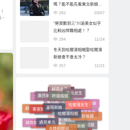
嗎？能不能先看東北新娘照
娘！
片資料選好再過去？
282
03/07
漲，
“勞資數到三”川渝美女似乎
比較凶悍難相處！？
284
11/24
冬天到哈爾濱相親娶哈爾濱
新娘會不會太冷？
257
11/21
跨國婚姻
越南女生
東北女生
廣西新娘
瀋陽新娘
哈爾濱女生
娶大陸新娘
相親
哈爾濱相親
客家新娘
大陸新娘婚姻媒合
娶越南新娘
大陸新娘婚姻媒合介紹所
遇見東北
越南新娘跑掉
福建新娘
越南新娘仲介
大陸相親自由行
東北新娘介紹
哈爾濱美女
越南新娘介紹
新疆新娘
立即結婚
終結單身
大連新娘
相親結婚