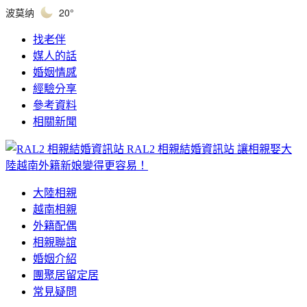
波莫纳
20°
找老伴
媒人的話
婚姻情感
經驗分享
參考資料
相關新聞
RAL2 相親結婚資訊站
讓相親娶大
陸越南外籍新娘變得更容易！
大陸相親
越南相親
外籍配偶
相親聯誼
婚姻介紹
團聚居留定居
常見疑問