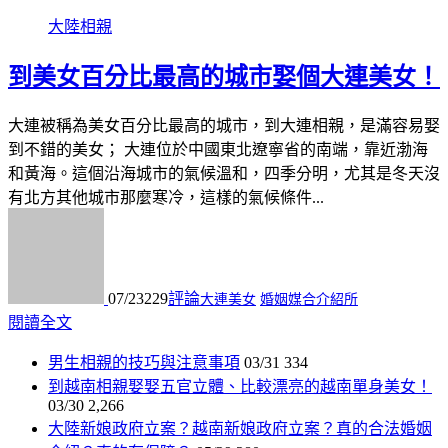
大陸相親
到美女百分比最高的城市娶個大連美女！
大連被稱為美女百分比最高的城市，到大連相親，是滿容易娶
到不錯的美女； 大連位於中國東北遼寧省的南端，靠近渤海
和黃海。這個沿海城市的氣候溫和，四季分明，尤其是冬天沒
有北方其他城市那麼寒冷，這樣的氣候條件...
07/23
229
評論
大連美女
婚姻媒合介紹所
閱讀全文
男生相親的技巧與注意事項
03/31
334
到越南相親娶娶五官立體、比較漂亮的越南單身美女！
03/30
2,266
大陸新娘政府立案？越南新娘政府立案？真的合法婚姻