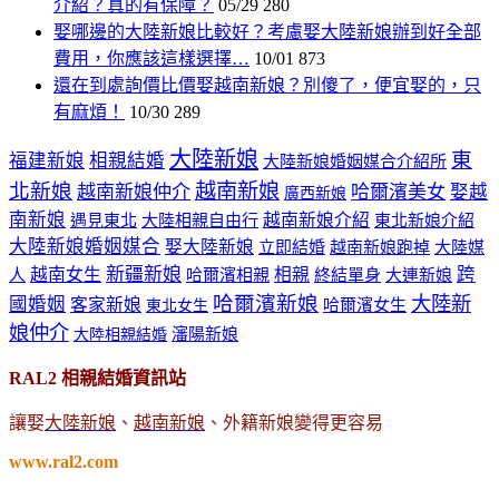
介紹？真的有保障？
05/29
280
娶哪邊的大陸新娘比較好？考慮娶大陸新娘辦到好全部
費用，你應該這樣選擇…
10/01
873
還在到處詢價比價娶越南新娘？別傻了，便宜娶的，只
有麻煩！
10/30
289
大陸新娘
東
福建新娘
相親結婚
大陸新娘婚姻媒合介紹所
北新娘
越南新娘
越南新娘仲介
哈爾濱美女
娶越
廣西新娘
南新娘
越南新娘介紹
遇見東北
大陸相親自由行
東北新娘介紹
大陸新娘婚姻媒合
娶大陸新娘
立即結婚
越南新娘跑掉
大陸媒
新疆新娘
跨
越南女生
相親
人
哈爾濱相親
終結單身
大連新娘
哈爾濱新娘
大陸新
國婚姻
客家新娘
哈爾濱女生
東北女生
娘仲介
瀋陽新娘
大陸相親結婚
RAL2 相親結婚資訊站
讓娶
大陸新娘
、
越南新娘
、外籍新娘變得更容易
www.ral2.com