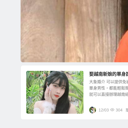
娶越南新娘的單身
大象婚介 可以提供
單身男性，都能輕鬆
就可以直接辦理越南結婚
12/03
304