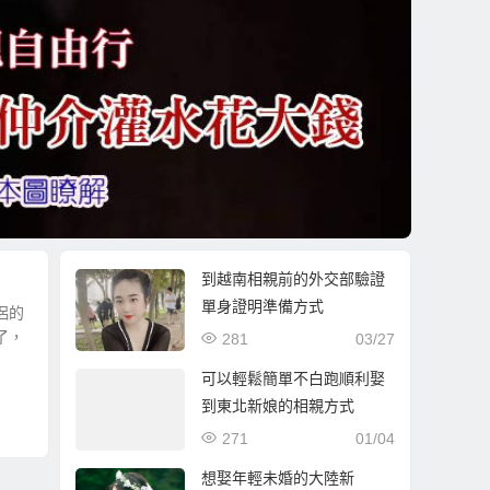
到越南相親前的外交部驗證
單身證明準備方式
侶的
了，
281
03/27
可以輕鬆簡單不白跑順利娶
到東北新娘的相親方式
271
01/04
想娶年輕未婚的大陸新