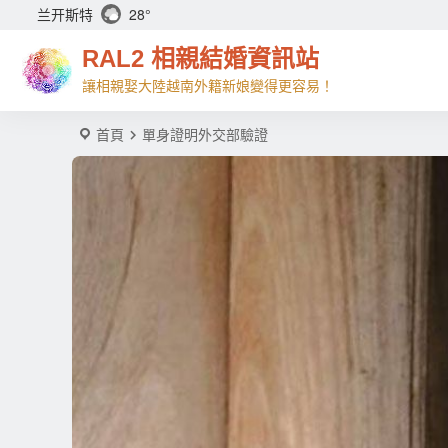
兰开斯特
28°
RAL2 相親結婚資訊站
讓相親娶大陸越南外籍新娘變得更容易！
首頁
單身證明外交部驗證