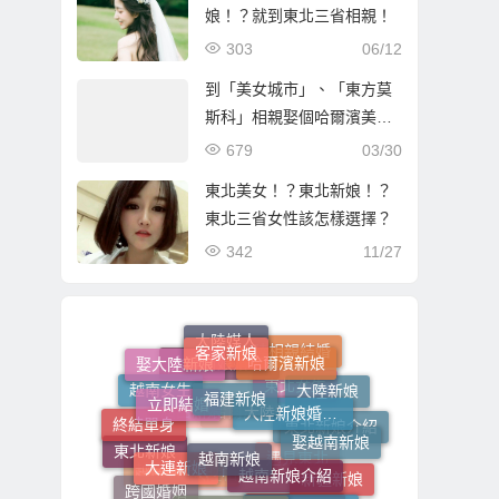
娘！？就到東北三省相親！
303
06/12
到「美女城市」、「東方莫
斯科」相親娶個哈爾濱美
女！
679
03/30
東北美女！？東北新娘！？
東北三省女性該怎樣選擇？
342
11/27
客家新娘
哈爾濱新娘
大陸媒人
娶大陸新娘
大陸相親結婚
福建新娘
立即結婚
大陸新娘婚姻媒合
大陸新娘
大陸新娘婚姻媒合介紹所
越南女生
東北女生
終結單身
越南新娘
娶越南新娘
大連新娘
越南新娘介紹
東北新娘介紹
廣西新娘
哈爾濱相親
東北新娘
大陸新娘仲介
新疆新娘
跨國婚姻
遇見東北
越南新娘跑掉
越南新娘仲介