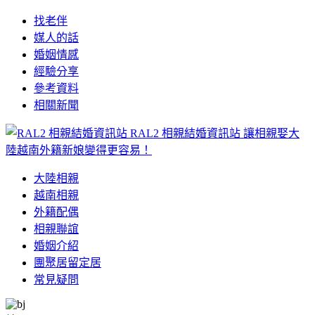
找老伴
媒人的話
婚姻情感
經驗分享
參考資料
相關新聞
RAL2 相親結婚資訊站
讓相親娶大
陸越南外籍新娘變得更容易！
大陸相親
越南相親
外籍配偶
相親聯誼
婚姻介紹
團聚居留定居
常見疑問