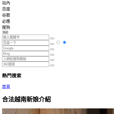
站內
百度
谷歌
必應
搜狗
360
熱門搜索
首頁
合法越南新娘介紹