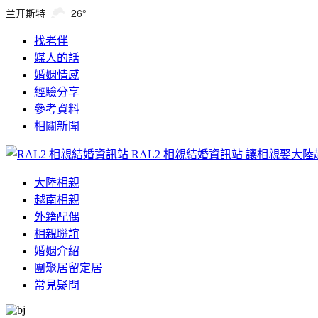
兰开斯特
26°
找老伴
媒人的話
婚姻情感
經驗分享
參考資料
相關新聞
RAL2 相親結婚資訊站
讓相親娶大陸
大陸相親
越南相親
外籍配偶
相親聯誼
婚姻介紹
團聚居留定居
常見疑問