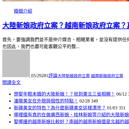
婚姻介紹
大陸新娘政府立案？越南新娘政府立案？
首先，要強調我們並不是仲介媒合、相親業者，並沒有提供任
也因此，我們也盡可能客觀公平的整...
05/29
281
評論
大陸新娘政府立案
越南新娘政府立案
閱讀全文
想娶年輕未婚的大陸新娘！？就到東北三省相親！
06/12
瀋陽美女在外貌與個性的特點！
02/28
349
新疆美女的特色？為什麼新疆美女這樣漂亮？
01/03
351
哪裡還有真的在做廣西新娘、桂林新娘等介紹的大陸新娘
娶哪邊的越南新娘比較好？南越的越南新娘還是北越的越