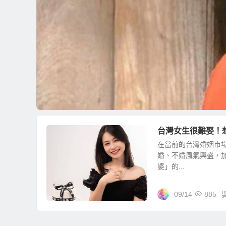
台灣女生很難娶！
在當前的台灣婚姻市
婚、不婚風氣興盛，
婆」的...
09/14
885