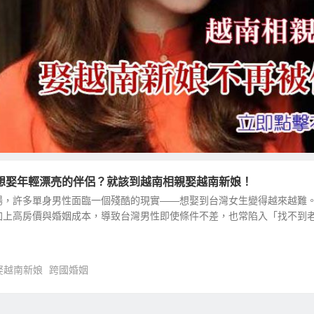
想娶年輕漂亮的伴侶？就該到越南相親娶越南新娘！
場，許多單身男性面臨一個殘酷的現實——想娶到台灣女生變得越來越難
加上高房價與婚姻成本，導致台灣男性即使條件不差，也常陷入「找不到
娶越南新娘
跨國婚姻