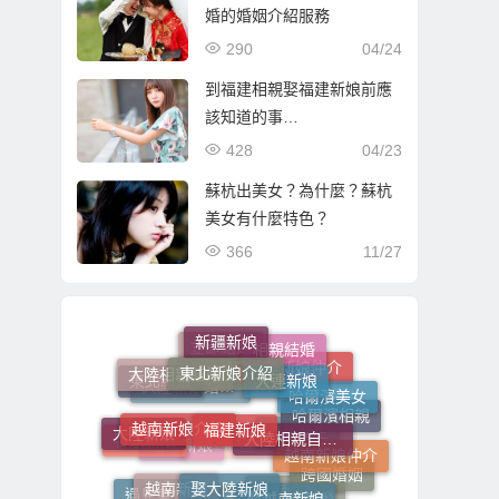
婚的婚姻介紹服務
290
04/24
到福建相親娶福建新娘前應
該知道的事…
428
04/23
蘇杭出美女？為什麼？蘇杭
美女有什麼特色？
366
11/27
新疆新娘
東北新娘介紹
相親結婚
大連新娘
大陸相親結婚
立即結婚
哈爾濱美女
大陸新娘仲介
福建新娘
東北新娘
越南新娘介紹
大陸相親自由行
大陸新娘婚姻媒合介紹所
哈爾濱女生
大陸新娘
哈爾濱相親
越南新娘仲介
娶大陸新娘
客家新娘
越南新娘
東北女生
娶越南新娘
瀋陽新娘
跨國婚姻
大陸新娘婚姻媒合
遇見東北