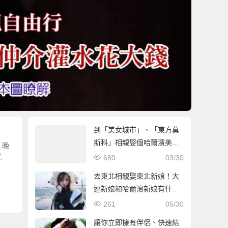
到「美女城市」、「東方莫
斯科」相親娶個哈爾濱美
。晚
女！
老
680
03/30
去東北相親娶東北新娘！大
連新娘和哈爾濱新娘有什麼
不同？
261
05/30
讓你立即擁有伴侶、快速結