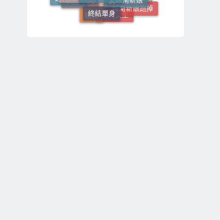
終結單身
越南新娘跑掉
哈爾濱新娘
大陸媒人
廣西新娘
相親
越南女生