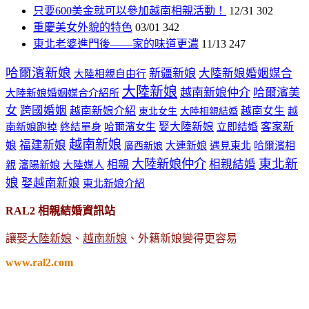
只要600美金就可以參加越南相親活動！
12/31
302
重慶美女外貌的特色
03/01
342
東北老婆進門後——家的味道更濃
11/13
247
哈爾濱新娘
新疆新娘
大陸新娘婚姻媒合
大陸相親自由行
大陸新娘
越南新娘仲介
哈爾濱美
大陸新娘婚姻媒合介紹所
女
跨國婚姻
越南新娘介紹
越南女生
越
東北女生
大陸相親結婚
娶大陸新娘
客家新
南新娘跑掉
終結單身
哈爾濱女生
立即結婚
越南新娘
福建新娘
娘
大連新娘
遇見東北
哈爾濱相
廣西新娘
東北新
大陸新娘仲介
相親結婚
相親
親
瀋陽新娘
大陸媒人
娘
娶越南新娘
東北新娘介紹
RAL2 相親結婚資訊站
讓娶
大陸新娘
、
越南新娘
、外籍新娘變得更容易
www.ral2.com