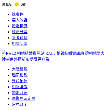
波莫纳
25°
找老伴
媒人的話
婚姻情感
經驗分享
參考資料
相關新聞
RAL2 相親結婚資訊站
讓相親娶大
陸越南外籍新娘變得更容易！
大陸相親
越南相親
外籍配偶
相親聯誼
婚姻介紹
團聚居留定居
常見疑問